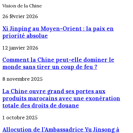
Vision de la Chine
Xi
26 février 2026
Jinping
Xi Jinping au Moyen-Orient : la paix en
au
Moyen-
priorité absolue
Orient
:
Comment
12 janvier 2026
la
la
paix
Comment la Chine peut-elle dominer le
Chine
en
peut-
monde sans tirer un coup de feu ?
priorité
elle
absolue
dominer
La
8 novembre 2025
le
Chine
monde
La Chine ouvre grand ses portes aux
ouvre
sans
grand
produits marocains avec une exonération
tirer
ses
totale des droits de douane
un
portes
coup
aux
Allocution
1 octobre 2025
de
produits
de
feu
marocains
Allocution de l’Ambassadrice Yu Jinsong à
l’Ambassadrice
?
avec