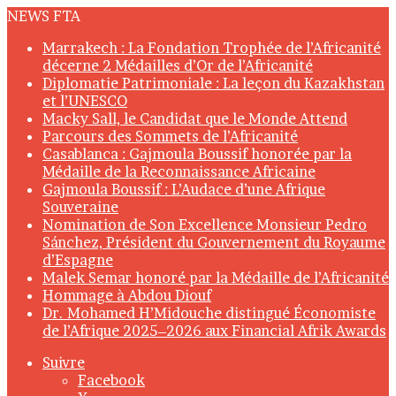
NEWS FTA
Marrakech : La Fondation Trophée de l’Africanité
décerne 2 Médailles d’Or de l’Africanité
Diplomatie Patrimoniale : La leçon du Kazakhstan
et l’UNESCO
Macky Sall, le Candidat que le Monde Attend
Parcours des Sommets de l’Africanité
Casablanca : Gajmoula Boussif honorée par la
Médaille de la Reconnaissance Africaine
Gajmoula Boussif : L’Audace d’une Afrique
Souveraine
Nomination de Son Excellence Monsieur Pedro
Sánchez, Président du Gouvernement du Royaume
d’Espagne
Malek Semar honoré par la Médaille de l’Africanité
Hommage à Abdou Diouf
Dr. Mohamed H’Midouche distingué Économiste
de l’Afrique 2025–2026 aux Financial Afrik Awards
Suivre
Facebook