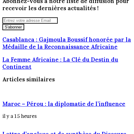
Abonnez-vous à notre liste de diffusion pour
email
recevoir les dernières actualités !
Entrez
votre
adresse
Email
Casablanca
Casablanca : Gajmoula Boussif honorée par la
:
Médaille de la Reconnaissance Africaine
Gajmoula
Boussif
La
La Femme Africaine : La Clé du Destin du
honorée
Femme
Continent
par
Africaine
la
:
Articles similaires
Médaille
La
de
Clé
la
du
Reconnaissance
Destin
Maroc – Pérou : la diplomatie de l’influence
Africaine
du
Continent
il y a 15 heures