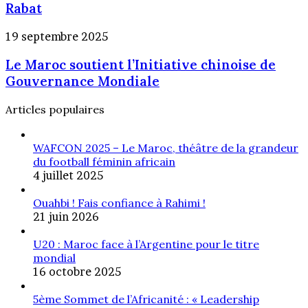
Yu
Rabat
une
Jinsong
exonération
à
Le
19 septembre 2025
totale
Rabat
Maroc
des
Le Maroc soutient l’Initiative chinoise de
soutient
droits
l’Initiative
Gouvernance Mondiale
de
chinoise
douane
de
Articles populaires
Gouvernance
Mondiale
WAFCON 2025 – Le Maroc, théâtre de la grandeur
du football féminin africain
4 juillet 2025
Ouahbi ! Fais confiance à Rahimi !
21 juin 2026
U20 : Maroc face à l’Argentine pour le titre
mondial
16 octobre 2025
5ème Sommet de l’Africanité : « Leadership