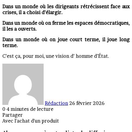
Dans un monde où les dirigeants rétrécissent face aux
crises, il a choisi d’élargir.
Dans un monde où on ferme les espaces démocratiques,
il les a ouverts.
Dans un monde où on joue court terme, il joue long
terme.
C’est ça, pour moi, une vision d’ homme d’État.
Envoyer
un
courriel
Rédaction
26 février 2026
0
4 minutes de lecture
Partager
Facebook
X
Linkedin
Messenger
Messenger
WhatsApp
Telegram
Partager
Imprimer
Avec l'achat d'un produit
par