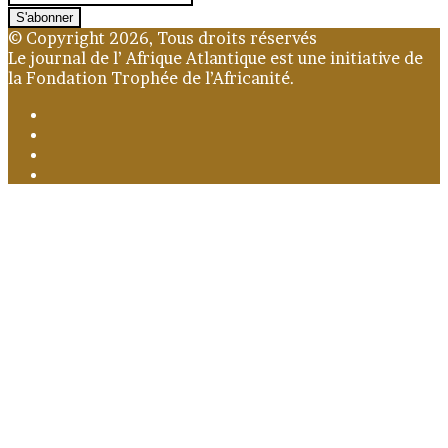
votre
adresse
© Copyright 2026, Tous droits réservés
Email
Le journal de l’ Afrique Atlantique est une initiative de
la Fondation Trophée de l’Africanité.
Facebook
X
YouTube
Instagram
Facebook
X
WhatsApp
Telegram
Viber
Bouton
retour
en
haut
de
la
page