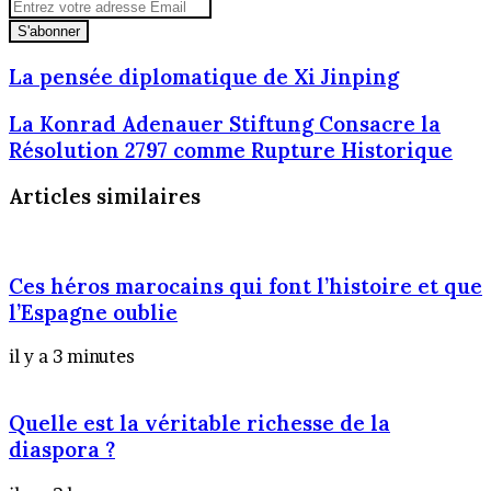
Entrez
votre
adresse
Email
La
La pensée diplomatique de Xi Jinping
pensée
diplomatique
La
La Konrad Adenauer Stiftung Consacre la
de
Konrad
Résolution 2797 comme Rupture Historique
Xi
Adenauer
Jinping
Stiftung
Articles similaires
Consacre
la
Résolution
2797
Ces héros marocains qui font l’histoire et que
comme
l’Espagne oublie
Rupture
Historique
il y a 3 minutes
Quelle est la véritable richesse de la
diaspora ?