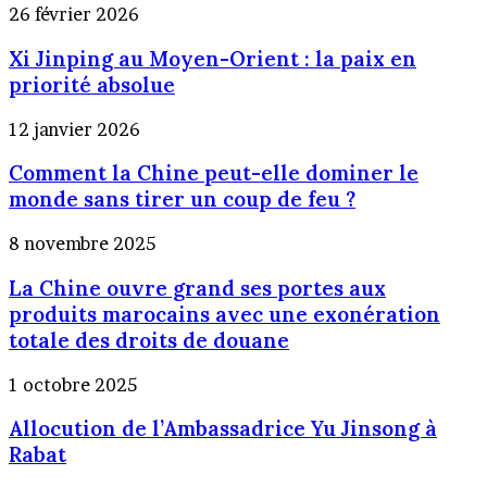
Xi
26 février 2026
Jinping
Xi Jinping au Moyen-Orient : la paix en
au
Moyen-
priorité absolue
Orient
:
Comment
12 janvier 2026
la
la
paix
Comment la Chine peut-elle dominer le
Chine
en
peut-
monde sans tirer un coup de feu ?
priorité
elle
absolue
dominer
La
8 novembre 2025
le
Chine
monde
La Chine ouvre grand ses portes aux
ouvre
sans
grand
produits marocains avec une exonération
tirer
ses
totale des droits de douane
un
portes
coup
aux
Allocution
1 octobre 2025
de
produits
de
feu
marocains
Allocution de l’Ambassadrice Yu Jinsong à
l’Ambassadrice
?
avec
Yu
Rabat
une
Jinsong
exonération