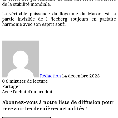
de la stabilité mondiale.
La véritable puissance du Royaume du Maroc est la
partie invisible de l ‘iceberg toujours en parfaite
harmonie avec son esprit soufi.
Envoyer
un
courriel
Rédaction
14 décembre 2025
0
6 minutes de lecture
Partager
Facebook
X
Linkedin
Messenger
Messenger
WhatsApp
Telegram
Partager
Imprimer
Avec l'achat d'un produit
par
Abonnez-vous à notre liste de diffusion pour
email
recevoir les dernières actualités !