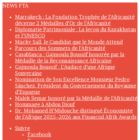
NEWS FTA
Marrakech : La Fondation Trophée de l’Africanité
décerne 2 Médailles d’Or de l’Africanité
Diplomatie Patrimoniale : La leçon du Kazakhstan
et l’UNESCO
Macky Sall, le Candidat que le Monde Attend
Parcours des Sommets de l’Africanité
Casablanca : Gajmoula Boussif honorée par la
Médaille de la Reconnaissance Africaine
Gajmoula Boussif : L’Audace d’une Afrique
Souveraine
Nomination de Son Excellence Monsieur Pedro
Sánchez, Président du Gouvernement du Royaume
d’Espagne
Malek Semar honoré par la Médaille de l’Africanité
Hommage à Abdou Diouf
Dr. Mohamed H’Midouche distingué Économiste
de l’Afrique 2025–2026 aux Financial Afrik Awards
Suivre
Facebook