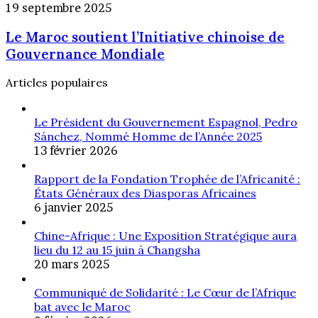
à
Le
19 septembre 2025
totale
Rabat
Maroc
des
Le Maroc soutient l’Initiative chinoise de
soutient
droits
l’Initiative
Gouvernance Mondiale
de
chinoise
douane
de
Articles populaires
Gouvernance
Mondiale
Le Président du Gouvernement Espagnol, Pedro
Sánchez, Nommé Homme de l’Année 2025
13 février 2026
Rapport de la Fondation Trophée de l’Africanité :
États Généraux des Diasporas Africaines
6 janvier 2025
Chine-Afrique : Une Exposition Stratégique aura
lieu du 12 au 15 juin à Changsha
20 mars 2025
Communiqué de Solidarité : Le Cœur de l’Afrique
bat avec le Maroc