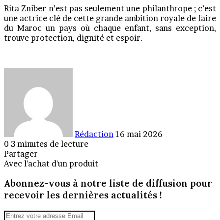
Rita Zniber n’est pas seulement une philanthrope ; c’est
une actrice clé de cette grande ambition royale de faire
du Maroc un pays où chaque enfant, sans exception,
trouve protection, dignité et espoir.
Envoyer
un
courriel
Rédaction
16 mai 2026
0
3 minutes de lecture
Partager
Facebook
X
Linkedin
Messenger
Messenger
WhatsApp
Telegram
Partager
Imprimer
Avec l'achat d'un produit
par
Abonnez-vous à notre liste de diffusion pour
email
recevoir les dernières actualités !
Entrez