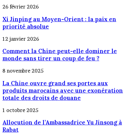
Xi
26 février 2026
Jinping
Xi Jinping au Moyen-Orient : la paix en
au
Moyen-
priorité absolue
Orient
:
Comment
12 janvier 2026
la
la
paix
Comment la Chine peut-elle dominer le
Chine
en
peut-
monde sans tirer un coup de feu ?
priorité
elle
absolue
dominer
La
8 novembre 2025
le
Chine
monde
La Chine ouvre grand ses portes aux
ouvre
sans
grand
produits marocains avec une exonération
tirer
ses
totale des droits de douane
un
portes
coup
aux
Allocution
1 octobre 2025
de
produits
de
feu
marocains
Allocution de l’Ambassadrice Yu Jinsong à
l’Ambassadrice
?
avec
Yu
Rabat
une
Jinsong