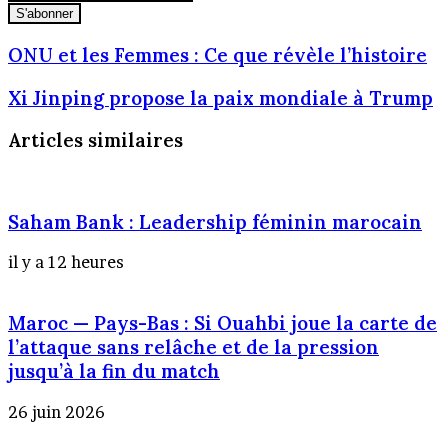
votre
adresse
Email
ONU
ONU et les Femmes : Ce que révèle l’histoire
et
les
Xi
Xi Jinping propose la paix mondiale à Trump
Femmes
Jinping
:
propose
Articles similaires
Ce
la
que
paix
révèle
mondiale
l’histoire
à
Saham Bank : Leadership féminin marocain
Trump
il y a 12 heures
Maroc — Pays-Bas : Si Ouahbi joue la carte de
l’attaque sans relâche et de la pression
jusqu’à la fin du match
26 juin 2026