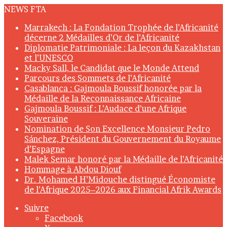
NEWS FTA
Marrakech : La Fondation Trophée de l’Africanité
décerne 2 Médailles d’Or de l’Africanité
Diplomatie Patrimoniale : La leçon du Kazakhstan
et l’UNESCO
Macky Sall, le Candidat que le Monde Attend
Parcours des Sommets de l’Africanité
Casablanca : Gajmoula Boussif honorée par la
Médaille de la Reconnaissance Africaine
Gajmoula Boussif : L’Audace d’une Afrique
Souveraine
Nomination de Son Excellence Monsieur Pedro
Sánchez, Président du Gouvernement du Royaume
d’Espagne
Malek Semar honoré par la Médaille de l’Africanité
Hommage à Abdou Diouf
Dr. Mohamed H’Midouche distingué Économiste
de l’Afrique 2025–2026 aux Financial Afrik Awards
Suivre
Facebook