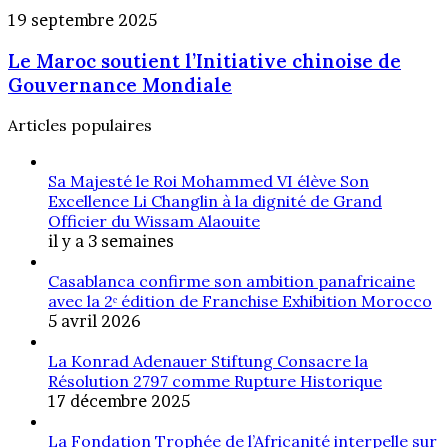
exonération
à
Le
19 septembre 2025
totale
Rabat
Maroc
des
Le Maroc soutient l’Initiative chinoise de
soutient
droits
l’Initiative
Gouvernance Mondiale
de
chinoise
douane
de
Articles populaires
Gouvernance
Mondiale
Sa Majesté le Roi Mohammed VI élève Son
Excellence Li Changlin à la dignité de Grand
Officier du Wissam Alaouite
il y a 3 semaines
Casablanca confirme son ambition panafricaine
avec la 2ᵉ édition de Franchise Exhibition Morocco
5 avril 2026
La Konrad Adenauer Stiftung Consacre la
Résolution 2797 comme Rupture Historique
17 décembre 2025
La Fondation Trophée de l’Africanité interpelle sur